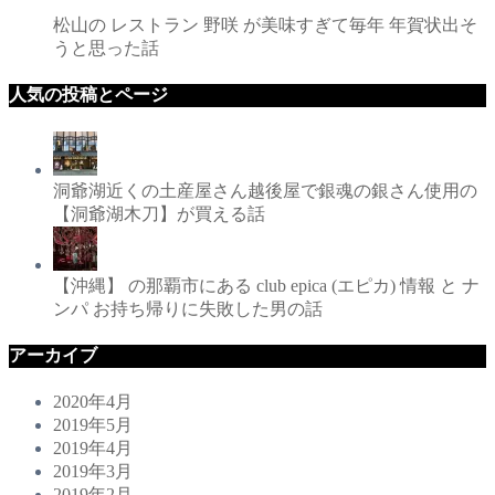
松山の レストラン 野咲 が美味すぎて毎年 年賀状出そ
うと思った話
人気の投稿とページ
洞爺湖近くの土産屋さん越後屋で銀魂の銀さん使用の
【洞爺湖木刀】が買える話
【沖縄】 の那覇市にある club epica (エピカ) 情報 と ナ
ンパ お持ち帰りに失敗した男の話
アーカイブ
2020年4月
2019年5月
2019年4月
2019年3月
2019年2月