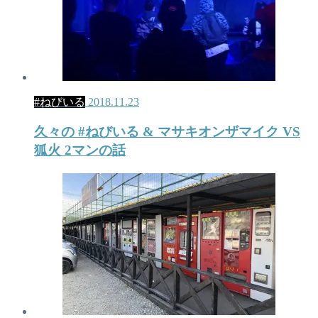
#ねびいる
2018.11.23
久々の #ねびいる & マサキオンザマイク VS
狐火 2マンの話