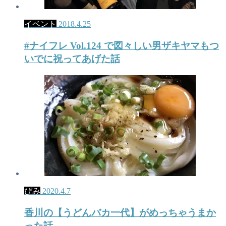
イベント
2018.4.25
#ナイフレ Vol.124 で図々しい男ザキヤマもつ
いでに祝ってあげた話
びみ
2020.4.7
香川の【うどんバカ一代】がめっちゃうまか
った話