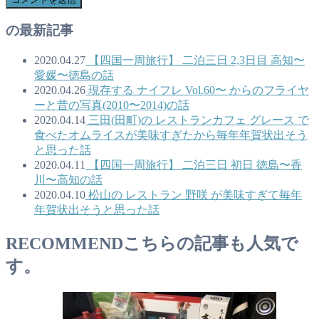
の最新記事
2020.04.27
【四国一周旅行】 二泊三日 2,3日目 高知〜
愛媛〜徳島の話
2020.04.26
現存する ナイフレ Vol.60〜 からのフライヤ
ーと昔の写真(2010〜2014)の話
2020.04.14
三田(田町)の レストランカフェ グレース で
食べたオムライスが美味すぎたから毎年年賀状出そう
と思った話
2020.04.11
【四国一周旅行】 二泊三日 初日 徳島〜香
川〜高知の話
2020.04.10
松山の レストラン 野咲 が美味すぎて毎年
年賀状出そうと思った話
RECOMMEND
こちらの記事も人気で
す。