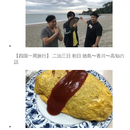
【四国一周旅行】 二泊三日 初日 徳島〜香川〜高知の
話