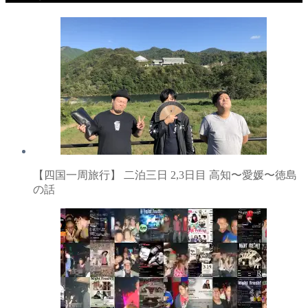
【四国一周旅行】 二泊三日 2,3日目 高知〜愛媛〜徳島
の話