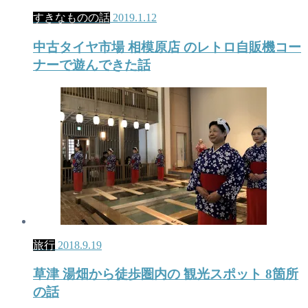
すきなものの話
2019.1.12
中古タイヤ市場 相模原店 のレトロ自販機コー
ナーで遊んできた話
旅行
2018.9.19
草津 湯畑から徒歩圏内の 観光スポット 8箇所
の話