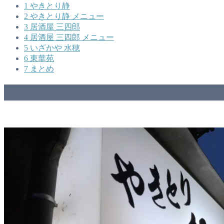
1
やきとり静
2
やきとり静 メニュー
3
居酒屋 三四郎
4
居酒屋 三四郎 メニュー
5
いざかや 水穂
6
東華苑
7
まとめ
やきとり静