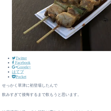
Twitter
Facebook
Google+
はてブ
Pocket
せっかく草津に初登場したんで
飲みすぎて後悔するまで飲もうと思います。