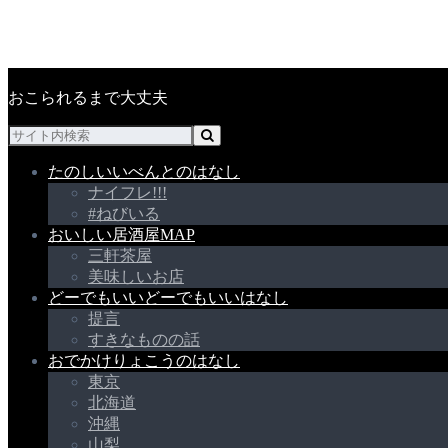
おこられるまで大丈夫
たのしい
いべんとのはなし
ナイフレ!!!
#ねびいる
おいしい
居酒屋MAP
三軒茶屋
美味しいお店
どーでもいい
どーでもいいはなし
提言
すきなものの話
おでかけ
りょこうのはなし
東京
北海道
沖縄
山梨