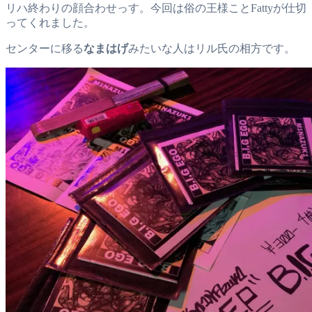
リハ終わりの顔合わせっす。今回は俗の王様ことFattyが仕切
ってくれました。
センターに移る
なまはげ
みたいな人はリル氏の相方です。