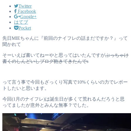
Twitter
Facebook
Google+
はてブ
Pocket
先日MIEちゃんに『前回のナイフレの話まだですか？』って
聞かれて
そーいえば書いてねーやと思ってはいたんですが
ぶっちゃけ
書くのしんどいしブログ飽きてきたんでs
って言う事で今回もざっくり写真で10%くらいの力でレポー
トしたいと思います。
今回(1月のナイフレ)は誕生日が多くて荒れるんだろうと思
ってましたが意外とみんな無事？でした。