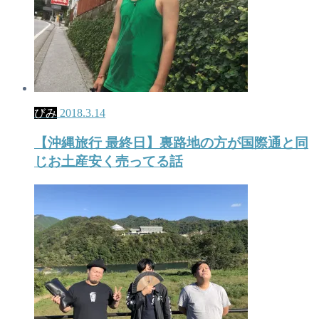
びみ
2018.3.14
【沖縄旅行 最終日】裏路地の方が国際通と同
じお土産安く売ってる話