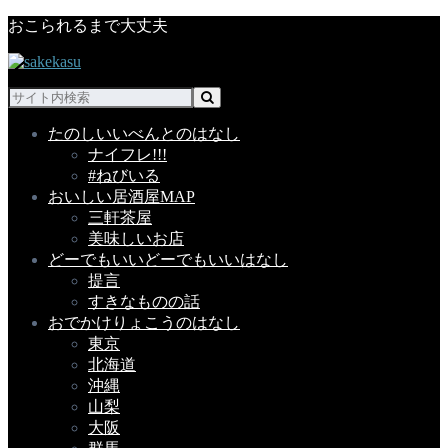
おこられるまで大丈夫
たのしい
いべんとのはなし
ナイフレ!!!
#ねびいる
おいしい
居酒屋MAP
三軒茶屋
美味しいお店
どーでもいい
どーでもいいはなし
提言
すきなものの話
おでかけ
りょこうのはなし
東京
北海道
沖縄
山梨
大阪