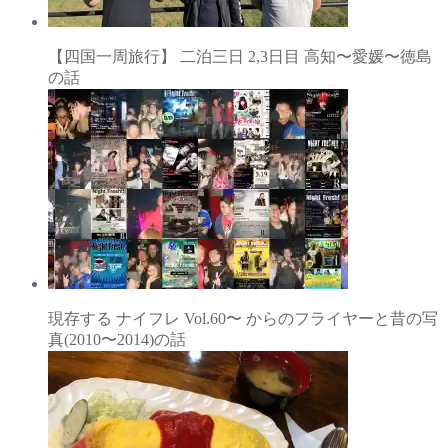
【四国一周旅行】 二泊三日 2,3日目 高知〜愛媛〜徳島
の話
現存する ナイフレ Vol.60〜 からのフライヤーと昔の写
真(2010〜2014)の話