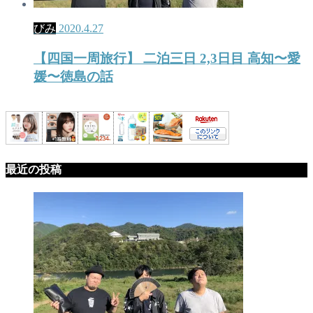
びみ
2020.4.27
【四国一周旅行】 二泊三日 2,3日目 高知〜愛
媛〜徳島の話
最近の投稿