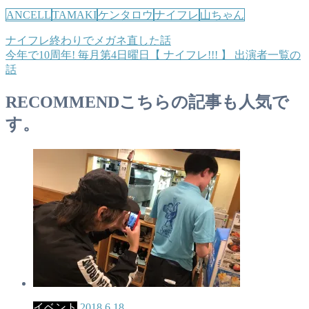
ANCELL
TAMAKI
ケンタロウ
ナイフレ
山ちゃん
ナイフレ終わりでメガネ直した話
今年で10周年! 毎月第4日曜日【 ナイフレ!!! 】 出演者一覧の
話
RECOMMEND
こちらの記事も人気で
す。
イベント
2018.6.18