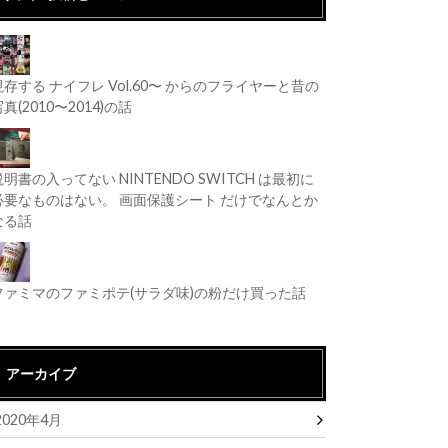
現存する ナイフレ Vol.60〜 からのフライヤーと昔の
真(2010〜2014)の話
説明書の入ってない NINTENDO SWITCH は最初に
必要なものはない。 画面保護シート だけでなんとか
なる話
ファミマのファミポテ(サラダ味)の粉だけ買った話
アーカイブ
2020年4月