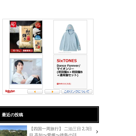
最近の投稿
【四国一周旅行】 二泊三日 2,3日
目 高知〜愛媛〜徳島の話